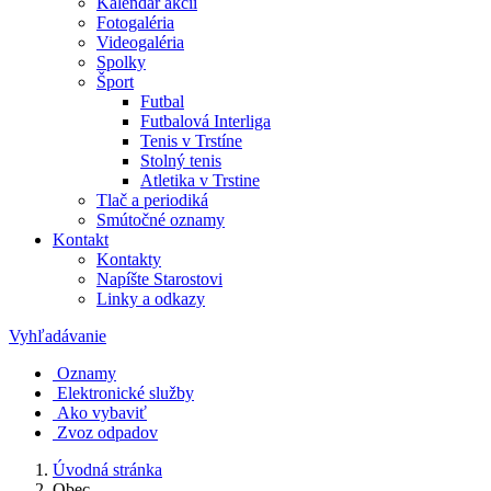
Kalendár akcií
Fotogaléria
Videogaléria
Spolky
Šport
Futbal
Futbalová Interliga
Tenis v Trstíne
Stolný tenis
Atletika v Trstine
Tlač a periodiká
Smútočné oznamy
Kontakt
Kontakty
Napíšte Starostovi
Linky a odkazy
Vyhľadávanie
Oznamy
Elektronické služby
Ako vybaviť
Zvoz odpadov
Úvodná stránka
Obec