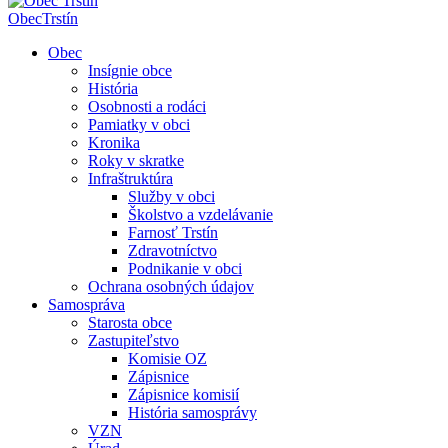
Obec
Trstín
Obec
Insígnie obce
História
Osobnosti a rodáci
Pamiatky v obci
Kronika
Roky v skratke
Infraštruktúra
Služby v obci
Školstvo a vzdelávanie
Farnosť Trstín
Zdravotníctvo
Podnikanie v obci
Ochrana osobných údajov
Samospráva
Starosta obce
Zastupiteľstvo
Komisie OZ
Zápisnice
Zápisnice komisií
História samosprávy
VZN