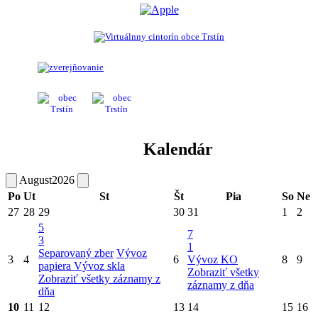
Kalendár
August
2026
Po
Ut
St
Št
Pia
So
Ne
27
28
29
30
31
1
2
5
7
3
1
Separovaný zber
Vývoz
3
4
6
Vývoz KO
8
9
papiera
Vývoz skla
Zobraziť všetky
Zobraziť všetky záznamy z
záznamy z dňa
dňa
10
11
12
13
14
15
16