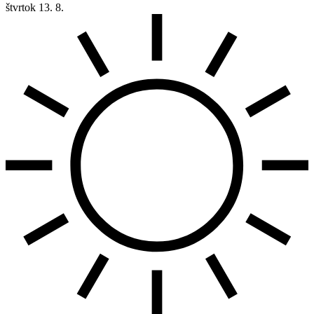
štvrtok
13. 8.