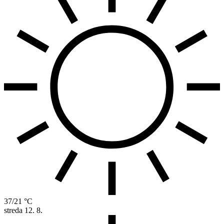
37/21 °C
streda
12. 8.