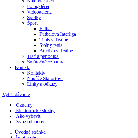
Kalendár akcií
Fotogaléria
Videogaléria
Spolky
Šport
Futbal
Futbalová Interliga
Tenis v Trstíne
Stolný tenis
Atletika v Trstine
Tlač a periodiká
Smútočné oznamy
Kontakt
Kontakty
Napíšte Starostovi
Linky a odkazy
Vyhľadávanie
Oznamy
Elektronické služby
Ako vybaviť
Zvoz odpadov
Úvodná stránka
Život v obci