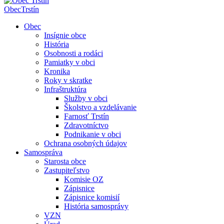
Obec
Trstín
Obec
Insígnie obce
História
Osobnosti a rodáci
Pamiatky v obci
Kronika
Roky v skratke
Infraštruktúra
Služby v obci
Školstvo a vzdelávanie
Farnosť Trstín
Zdravotníctvo
Podnikanie v obci
Ochrana osobných údajov
Samospráva
Starosta obce
Zastupiteľstvo
Komisie OZ
Zápisnice
Zápisnice komisií
História samosprávy
VZN