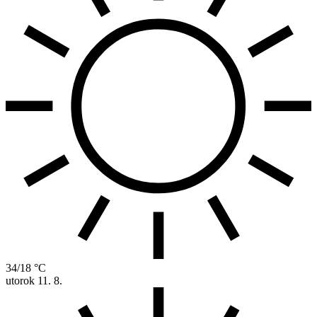
34/18 °C
utorok
11. 8.