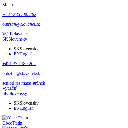
Menu
+421 335 589 262
outrstin@slovanet.sk
Vyhľadávanie
SK
Slovensky
SK
Slovensky
EN
English
+421 335 589 262
outrstin@slovanet.sk
seniori
rss
mapa stránek
Vytlačiť
SK
Slovensky
SK
Slovensky
EN
English
Obec
Trstín