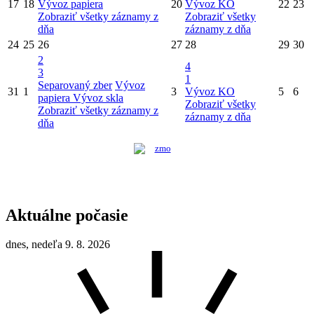
17
18
Vývoz papiera
20
Vývoz KO
22
23
Zobraziť všetky záznamy z
Zobraziť všetky
dňa
záznamy z dňa
24
25
26
27
28
29
30
2
4
3
1
Separovaný zber
Vývoz
31
1
3
Vývoz KO
5
6
papiera
Vývoz skla
Zobraziť všetky
Zobraziť všetky záznamy z
záznamy z dňa
dňa
Aktuálne počasie
dnes, nedeľa 9. 8. 2026