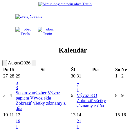
Kalendár
August
2026
Po
Ut
St
Št
Pia
So
Ne
27
28
29
30
31
1
2
5
7
3
1
Separovaný zber
Vývoz
3
4
6
Vývoz KO
8
9
papiera
Vývoz skla
Zobraziť všetky
Zobraziť všetky záznamy z
záznamy z dňa
dňa
10
11
12
13
14
15
16
19
21
1
1