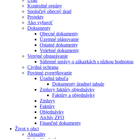
Úrad
Kontrolné orgány
Spoločný obecný úrad
Projekty
Ako vybaviť
Dokumenty
Obecné dokumenty
Územné plánovanie
Ostatné dokumenty
Volebné dokumenty
Verejné obstarávanie
Súhrnné správy o zákazkách s nízkou hodnotou
Civilná ochrana
Povinné zverejňovanie
Úradná tabuľa
Dokumenty úradnej tabule
Zmluvy faktúry objednávky
Faktúry a objednávky
Zmluvy
Faktúry
Objednávky
Archív ZFO
Finančné dokumenty
Život v obci
Aktuality