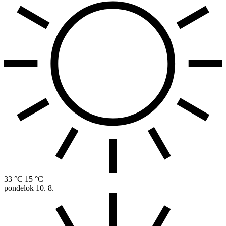
33 °C
15 °C
pondelok
10. 8.