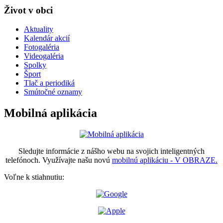
Život v obci
Aktuality
Kalendár akcií
Fotogaléria
Videogaléria
Spolky
Šport
Tlač a periodiká
Smútočné oznamy
Mobilná aplikácia
Sledujte informácie z nášho webu na svojich inteligentných
telefónoch. Využívajte našu novú
mobilnú aplikáciu - V OBRAZE.
Voľne k stiahnutiu: