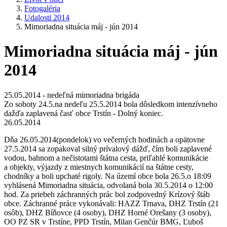
Fotogaléria
Udalosti 2014
Mimoriadna situácia máj - jún 2014
Mimoriadna situácia máj - jún
2014
25.05.2014 - nedeľná mimoriadna brigáda
Zo soboty 24.5.na nedeľu 25.5.2014 bola dôsledkom intenzívneho
dažďa zaplavená časť obce Trstín - Dolný koniec.
26.05.2014
Dňa 26.05.2014(pondelok) vo večerných hodinách a opätovne
27.5.2014 sa zopakoval silný prívalový dážď, čím boli zaplavené
vodou, bahnom a nečistotami štátna cesta, priľahlé komunikácie
a objekty, výjazdy z miestnych komunikácií na štátne cesty,
chodníky a boli upchaté rigoly. Na území obce bola 26.5.o 18:09
vyhlásená Mimoriadna situácia, odvolaná bola 30.5.2014 o 12:00
hod. Za priebeh záchranných prác bol zodpovedný Krízový štáb
obce. Záchranné práce vykonávali: HAZZ Trnava, DHZ Trstín (21
osôb), DHZ Bíňovce (4 osoby), DHZ Horné Orešany (3 osoby),
OO PZ SR v Trstíne, PPD Trstín, Milan Genčúr BMG, Ľuboš