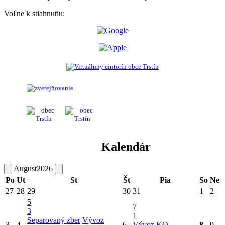
Voľne k stiahnutiu:
Kalendár
August
2026
Po
Ut
St
Št
Pia
So
Ne
27
28
29
30
31
1
2
5
7
3
1
Separovaný zber
Vývoz
3
4
6
Vývoz KO
8
9