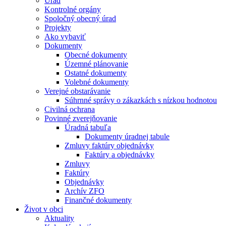
Úrad
Kontrolné orgány
Spoločný obecný úrad
Projekty
Ako vybaviť
Dokumenty
Obecné dokumenty
Územné plánovanie
Ostatné dokumenty
Volebné dokumenty
Verejné obstarávanie
Súhrnné správy o zákazkách s nízkou hodnotou
Civilná ochrana
Povinné zverejňovanie
Úradná tabuľa
Dokumenty úradnej tabule
Zmluvy faktúry objednávky
Faktúry a objednávky
Zmluvy
Faktúry
Objednávky
Archív ZFO
Finančné dokumenty
Život v obci
Aktuality