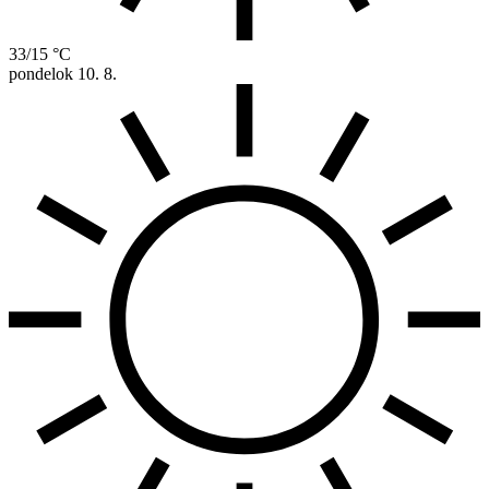
33/15 °C
pondelok
10. 8.