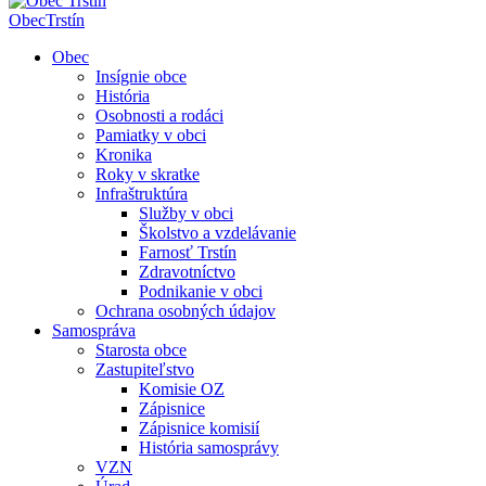
Obec
Trstín
Obec
Insígnie obce
História
Osobnosti a rodáci
Pamiatky v obci
Kronika
Roky v skratke
Infraštruktúra
Služby v obci
Školstvo a vzdelávanie
Farnosť Trstín
Zdravotníctvo
Podnikanie v obci
Ochrana osobných údajov
Samospráva
Starosta obce
Zastupiteľstvo
Komisie OZ
Zápisnice
Zápisnice komisií
História samosprávy
VZN