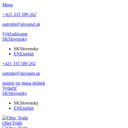
Menu
+421 335 589 262
outrstin@slovanet.sk
Vyhľadávanie
SK
Slovensky
SK
Slovensky
EN
English
+421 335 589 262
outrstin@slovanet.sk
seniori
rss
mapa stránek
Vytlačiť
SK
Slovensky
SK
Slovensky
EN
English
Obec
Trstín