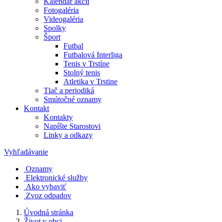
Kalendár akcií
Fotogaléria
Videogaléria
Spolky
Šport
Futbal
Futbalová Interliga
Tenis v Trstíne
Stolný tenis
Atletika v Trstine
Tlač a periodiká
Smútočné oznamy
Kontakt
Kontakty
Napíšte Starostovi
Linky a odkazy
Vyhľadávanie
Oznamy
Elektronické služby
Ako vybaviť
Zvoz odpadov
Úvodná stránka
Život v obci