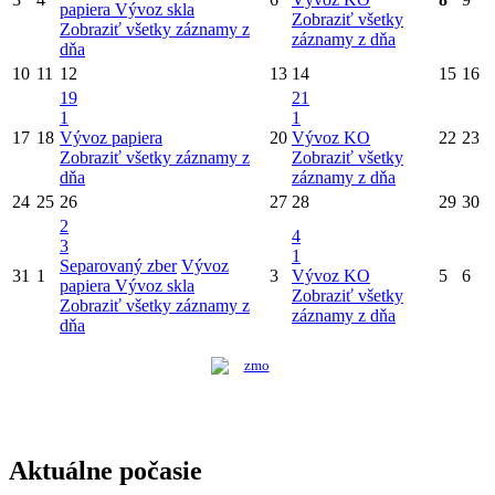
papiera
Vývoz skla
Zobraziť všetky
Zobraziť všetky záznamy z
záznamy z dňa
dňa
10
11
12
13
14
15
16
19
21
1
1
17
18
Vývoz papiera
20
Vývoz KO
22
23
Zobraziť všetky záznamy z
Zobraziť všetky
dňa
záznamy z dňa
24
25
26
27
28
29
30
2
4
3
1
Separovaný zber
Vývoz
31
1
3
Vývoz KO
5
6
papiera
Vývoz skla
Zobraziť všetky
Zobraziť všetky záznamy z
záznamy z dňa
dňa
Aktuálne počasie