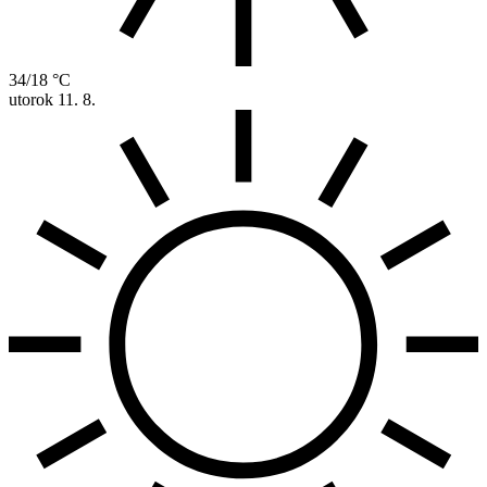
34/18 °C
utorok
11. 8.