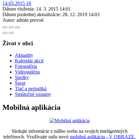
Dátum vloženia:
14. 3. 2015 14:01
Dátum poslednej aktualizácie:
28. 12. 2019 14:03
Autor:
admin prevod
Život v obci
Aktuality
Kalendár akcií
Fotogaléria
Videogaléria
Spolky
Šport
Tlač a periodiká
Smútočné oznamy
Mobilná aplikácia
Sledujte informácie z nášho webu na svojich inteligentných
telefónoch. Využívajte našu novú
mobilnú aplikáciu - V OBRAZE.