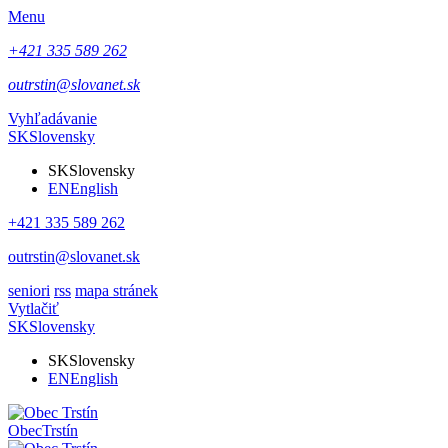
Menu
+421 335 589 262
outrstin@slovanet.sk
Vyhľadávanie
SK
Slovensky
SK
Slovensky
EN
English
+421 335 589 262
outrstin@slovanet.sk
seniori
rss
mapa stránek
Vytlačiť
SK
Slovensky
SK
Slovensky
EN
English
Obec
Trstín