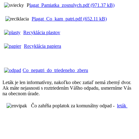
P
lagat_Pamiatka_zosnulych.pdf (971.37 kB)
Plagat_Co_kam_patri.pdf (652.11 kB)
Recyklácia plastov
Recyklácia papiera
Co_nepatri_do_triedeneho_zberu
Leták je len informatívny, nakoľko obec zatiaľ nemá zberný dvor.
Ak máte nejasnosti s roztriedením Vášho odpadu, usmerníme Vás
na obecnom úrade.
Čo zahŕňa poplatok za komunálny odpad -
leták