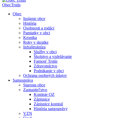
Obec
Trstín
Obec
Insígnie obce
História
Osobnosti a rodáci
Pamiatky v obci
Kronika
Roky v skratke
Infraštruktúra
Služby v obci
Školstvo a vzdelávanie
Farnosť Trstín
Zdravotníctvo
Podnikanie v obci
Ochrana osobných údajov
Samospráva
Starosta obce
Zastupiteľstvo
Komisie OZ
Zápisnice
Zápisnice komisií
História samosprávy
VZN