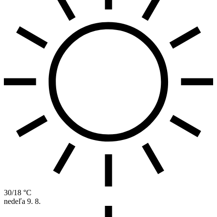
30/18 °C
nedeľa
9. 8.