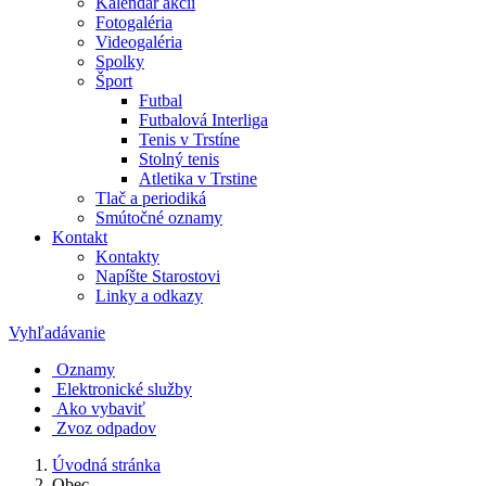
Kalendár akcií
Fotogaléria
Videogaléria
Spolky
Šport
Futbal
Futbalová Interliga
Tenis v Trstíne
Stolný tenis
Atletika v Trstine
Tlač a periodiká
Smútočné oznamy
Kontakt
Kontakty
Napíšte Starostovi
Linky a odkazy
Vyhľadávanie
Oznamy
Elektronické služby
Ako vybaviť
Zvoz odpadov
Úvodná stránka
Obec