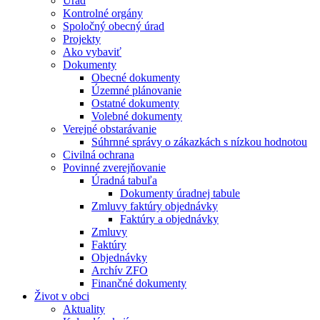
Úrad
Kontrolné orgány
Spoločný obecný úrad
Projekty
Ako vybaviť
Dokumenty
Obecné dokumenty
Územné plánovanie
Ostatné dokumenty
Volebné dokumenty
Verejné obstarávanie
Súhrnné správy o zákazkách s nízkou hodnotou
Civilná ochrana
Povinné zverejňovanie
Úradná tabuľa
Dokumenty úradnej tabule
Zmluvy faktúry objednávky
Faktúry a objednávky
Zmluvy
Faktúry
Objednávky
Archív ZFO
Finančné dokumenty
Život v obci
Aktuality