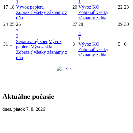
1
1
17
18
Vývoz papiera
20
Vývoz KO
22
23
Zobraziť všetky záznamy z
Zobraziť všetky
dňa
záznamy z dňa
24
25
26
27
28
29
30
2
4
3
1
Separovaný zber
Vývoz
31
1
3
Vývoz KO
5
6
papiera
Vývoz skla
Zobraziť všetky
Zobraziť všetky záznamy z
záznamy z dňa
dňa
Aktuálne počasie
dnes, piatok 7. 8. 2026