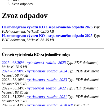
Zvoz odpadov
Zvoz odpadov
Harmonogram vývozu KO a separovaného odpadu 2026
Typ:
PDF dokument, Veľkosť: 62.75 kB
Harmonogram vývozu KO a separovaného odpadu 2025
Typ:
PDF dokument, Veľkosť: 56.35 kB
Úroveň vytriedenia KO za jednotlivé roky:
2025 - 63,30%
-
vytredenost_sadzba_2025
Typ: PDF dokument,
Veľkosť: 78.5 kB
2024 - 64,98%
-
vytriedenost_sadzba_2024
Typ: PDF dokument,
Velkosť: 58.77 kB
2023 - 58,16% -
vytriedenost_sadzba_2023
Typ: PDF dokument,
Velkosť: 58.6 kB
2022 - 55,34%
-
vytredenost_sadzba_2022
Typ: PDF dokument,
Velkosť: 83.85 kB
2021 - 51,22%
-
vytriedenost_sadzba_2021
Typ: PDF dokument,
Velkosť: 50.3 kB
2020 - 20,43%
-
vytriedenost_sadzba_2020.pdf
Typ: PDF