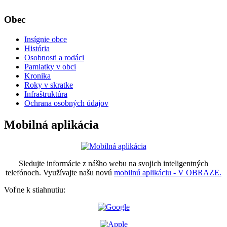
Obec
Insígnie obce
História
Osobnosti a rodáci
Pamiatky v obci
Kronika
Roky v skratke
Infraštruktúra
Ochrana osobných údajov
Mobilná aplikácia
Sledujte informácie z nášho webu na svojich inteligentných
telefónoch. Využívajte našu novú
mobilnú aplikáciu - V OBRAZE.
Voľne k stiahnutiu: