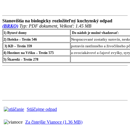
Stanovištia na biologicky rozložiteľný kuchynský odpad
(BRKO)
Typ: PDF dokument, Velkosť: 1.45 MB
1) Bytové domy
Do nádob je možné vhadzovať:
Nespracované zostatky surovín, ne
2) Ihrisko – Trstín 546
potravín rastlinného a živočíšneho p
3) KD – Trstín 359
a ovociakávové a čajové zvyšky, syry,
4) Hostinec na Vŕšku – Trstín 575
5) Škaredá – Trstín 278
Stláčajme odpad
Za čistejšie Vianoce (1.36 MB)