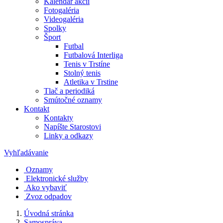
Kalendár akcií
Fotogaléria
Videogaléria
Spolky
Šport
Futbal
Futbalová Interliga
Tenis v Trstíne
Stolný tenis
Atletika v Trstine
Tlač a periodiká
Smútočné oznamy
Kontakt
Kontakty
Napíšte Starostovi
Linky a odkazy
Vyhľadávanie
Oznamy
Elektronické služby
Ako vybaviť
Zvoz odpadov
Úvodná stránka
Samospráva