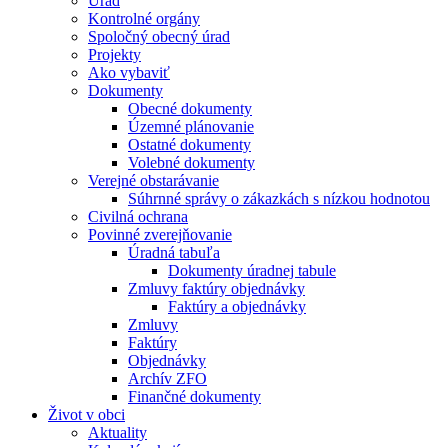
Úrad
Kontrolné orgány
Spoločný obecný úrad
Projekty
Ako vybaviť
Dokumenty
Obecné dokumenty
Územné plánovanie
Ostatné dokumenty
Volebné dokumenty
Verejné obstarávanie
Súhrnné správy o zákazkách s nízkou hodnotou
Civilná ochrana
Povinné zverejňovanie
Úradná tabuľa
Dokumenty úradnej tabule
Zmluvy faktúry objednávky
Faktúry a objednávky
Zmluvy
Faktúry
Objednávky
Archív ZFO
Finančné dokumenty
Život v obci
Aktuality