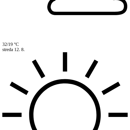
32/19 °C
streda
12. 8.