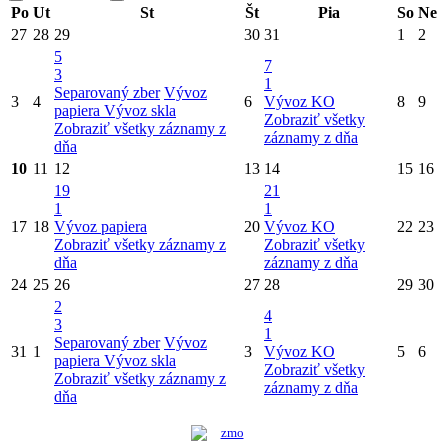
Po
Ut
St
Št
Pia
So
Ne
27
28
29
30
31
1
2
5
7
3
1
Separovaný zber
Vývoz
3
4
6
Vývoz KO
8
9
papiera
Vývoz skla
Zobraziť všetky
Zobraziť všetky záznamy z
záznamy z dňa
dňa
10
11
12
13
14
15
16
19
21
1
1
17
18
Vývoz papiera
20
Vývoz KO
22
23
Zobraziť všetky záznamy z
Zobraziť všetky
dňa
záznamy z dňa
24
25
26
27
28
29
30
2
4
3
1
Separovaný zber
Vývoz
31
1
3
Vývoz KO
5
6
papiera
Vývoz skla
Zobraziť všetky
Zobraziť všetky záznamy z
záznamy z dňa
dňa