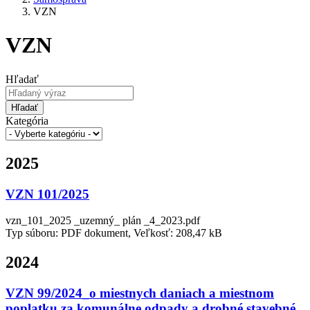
VZN
VZN
Hľadať
Hľadať
Kategória
2025
VZN 101/2025
vzn_101_2025 _uzemný_ plán _4_2023.pdf
Typ súboru: PDF dokument, Veľkosť: 208,47 kB
2024
VZN 99/2024_o miestnych daniach a miestnom
poplatku za komunálne odpady a drobné stavebné