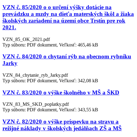
VZN č. 85/2020 o o určení výšky dotácie na
prevádzku a mzdy na dieťa materských škôl a žiaka
školských zariadení na území obce Trstín pre rok
2021.
VZN_85_OK_2021.pdf
Typ súboru: PDF dokument, Veľkosť: 465,46 kB
VZN č. 84/2020 o chytaní rýb na obecnom rybníku
Jarky
VZN_84_chytanie_ryb_Jarky.pdf
Typ súboru: PDF dokument, Veľkosť: 342,08 kB
VZN č. 83/2020 o výške školného v MŠ a ŠKD
VZN_83_MS_SKD_poplatky.pdf
Typ súboru: PDF dokument, Veľkosť: 343,55 kB
VZN č. 82/2020 o výške príspevku na stravu a
režijné náklady v školských jedálňach ZŠ a MŠ