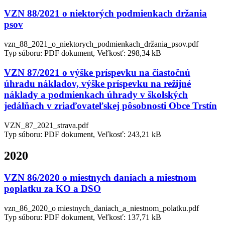
VZN 88/2021 o niektorých podmienkach držania
psov
vzn_88_2021_o_niektorych_podmienkach_držania_psov.pdf
Typ súboru: PDF dokument, Veľkosť: 298,34 kB
VZN 87/2021 o výške príspevku na čiastočnú
úhradu nákladov, výške príspevku na režijné
náklady a podmienkach úhrady v školských
jedálňach v zriaďovateľskej pôsobnosti Obce Trstín
VZN_87_2021_strava.pdf
Typ súboru: PDF dokument, Veľkosť: 243,21 kB
2020
VZN 86/2020 o miestnych daniach a miestnom
poplatku za KO a DSO
vzn_86_2020_o miestnych_daniach_a_niestnom_polatku.pdf
Typ súboru: PDF dokument, Veľkosť: 137,71 kB