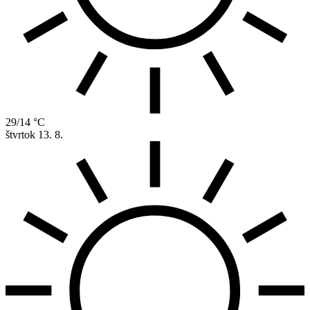
29/14 °C
štvrtok
13. 8.