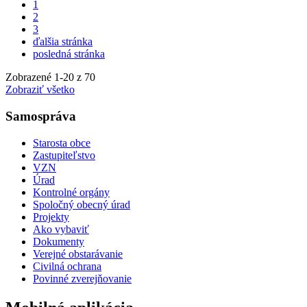
1
2
3
ďalšia stránka
posledná stránka
Zobrazené
1
-
20
z 70
Zobraziť všetko
Samospráva
Starosta obce
Zastupiteľstvo
VZN
Úrad
Kontrolné orgány
Spoločný obecný úrad
Projekty
Ako vybaviť
Dokumenty
Verejné obstarávanie
Civilná ochrana
Povinné zverejňovanie