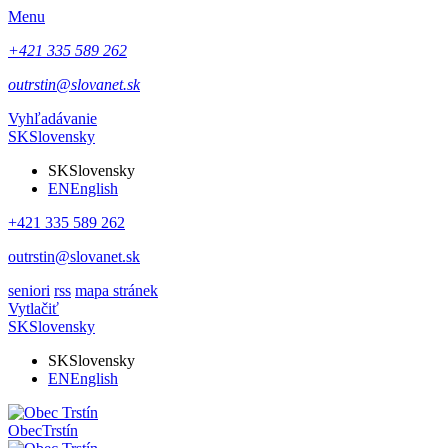
Menu
+421 335 589 262
outrstin@slovanet.sk
Vyhľadávanie
SK
Slovensky
SK
Slovensky
EN
English
+421 335 589 262
outrstin@slovanet.sk
seniori
rss
mapa stránek
Vytlačiť
SK
Slovensky
SK
Slovensky
EN
English
Obec
Trstín