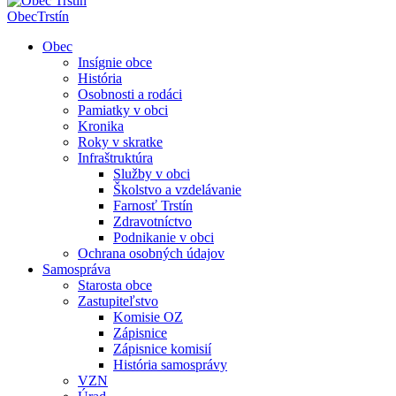
Obec
Trstín
Obec
Insígnie obce
História
Osobnosti a rodáci
Pamiatky v obci
Kronika
Roky v skratke
Infraštruktúra
Služby v obci
Školstvo a vzdelávanie
Farnosť Trstín
Zdravotníctvo
Podnikanie v obci
Ochrana osobných údajov
Samospráva
Starosta obce
Zastupiteľstvo
Komisie OZ
Zápisnice
Zápisnice komisií
História samosprávy
VZN