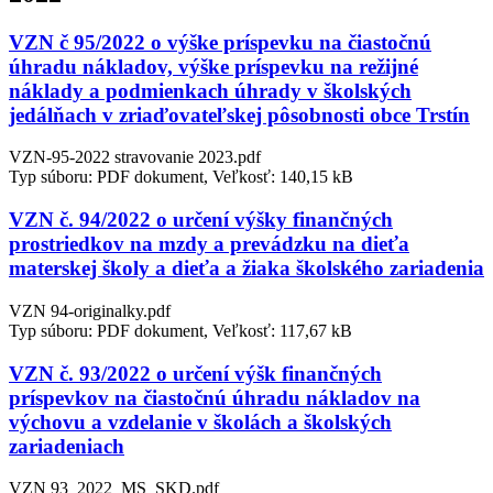
VZN č 95/2022 o výške príspevku na čiastočnú
úhradu nákladov, výške príspevku na režijné
náklady a podmienkach úhrady v školských
jedálňach v zriaďovateľskej pôsobnosti obce Trstín
VZN-95-2022 stravovanie 2023.pdf
Typ súboru: PDF dokument, Veľkosť: 140,15 kB
VZN č. 94/2022 o určení výšky finančných
prostriedkov na mzdy a prevádzku na dieťa
materskej školy a dieťa a žiaka školského zariadenia
VZN 94-originalky.pdf
Typ súboru: PDF dokument, Veľkosť: 117,67 kB
VZN č. 93/2022 o určení výšk finančných
príspevkov na čiastočnú úhradu nákladov na
výchovu a vzdelanie v školách a školských
zariadeniach
VZN 93_2022_MS_SKD.pdf