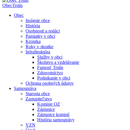
Obec
Trstín
Obec
Insígnie obce
História
Osobnosti a rodáci
Pamiatky v obci
Kronika
Roky v skratke
Infraštruktúra
Služby v obci
Školstvo a vzdelávanie
Farnosť Trstín
Zdravotníctvo
Podnikanie v obci
Ochrana osobných údajov
Samospráva
Starosta obce
Zastupiteľstvo
Komisie OZ
Zápisnice
Zápisnice komisií
História samosprávy
VZN