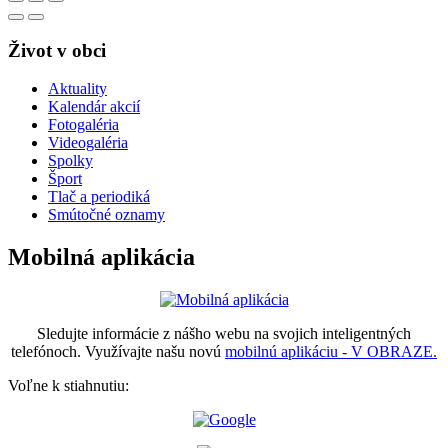
Život v obci
Aktuality
Kalendár akcií
Fotogaléria
Videogaléria
Spolky
Šport
Tlač a periodiká
Smútočné oznamy
Mobilná aplikácia
Sledujte informácie z nášho webu na svojich inteligentných
telefónoch. Využívajte našu novú
mobilnú aplikáciu - V OBRAZE.
Voľne k stiahnutiu: