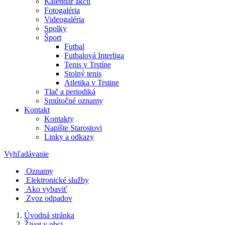
Kalendár akcií
Fotogaléria
Videogaléria
Spolky
Šport
Futbal
Futbalová Interliga
Tenis v Trstíne
Stolný tenis
Atletika v Trstine
Tlač a periodiká
Smútočné oznamy
Kontakt
Kontakty
Napíšte Starostovi
Linky a odkazy
Vyhľadávanie
Oznamy
Elektronické služby
Ako vybaviť
Zvoz odpadov
Úvodná stránka
Život v obci