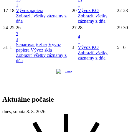
1
1
17
18
Vývoz papiera
20
Vývoz KO
22
23
Zobraziť všetky záznamy z
Zobraziť všetky
dňa
záznamy z dňa
24
25
26
27
28
29
30
2
4
3
1
Separovaný zber
Vývoz
31
1
3
Vývoz KO
5
6
papiera
Vývoz skla
Zobraziť všetky
Zobraziť všetky záznamy z
záznamy z dňa
dňa
Aktuálne počasie
dnes, sobota 8. 8. 2026