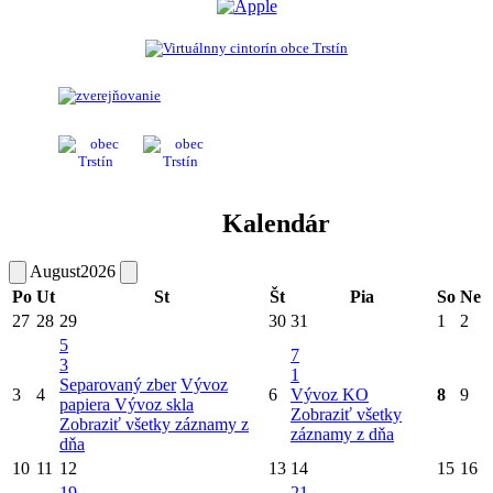
Kalendár
August
2026
Po
Ut
St
Št
Pia
So
Ne
27
28
29
30
31
1
2
5
7
3
1
Separovaný zber
Vývoz
3
4
6
Vývoz KO
8
9
papiera
Vývoz skla
Zobraziť všetky
Zobraziť všetky záznamy z
záznamy z dňa
dňa
10
11
12
13
14
15
16
19
21