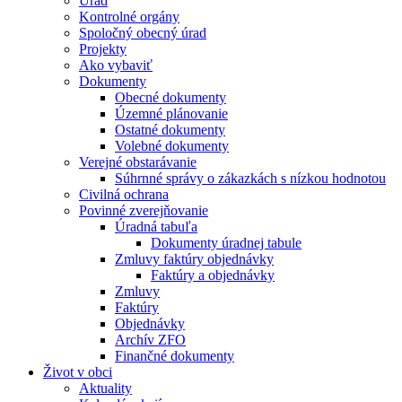
Úrad
Kontrolné orgány
Spoločný obecný úrad
Projekty
Ako vybaviť
Dokumenty
Obecné dokumenty
Územné plánovanie
Ostatné dokumenty
Volebné dokumenty
Verejné obstarávanie
Súhrnné správy o zákazkách s nízkou hodnotou
Civilná ochrana
Povinné zverejňovanie
Úradná tabuľa
Dokumenty úradnej tabule
Zmluvy faktúry objednávky
Faktúry a objednávky
Zmluvy
Faktúry
Objednávky
Archív ZFO
Finančné dokumenty
Život v obci
Aktuality