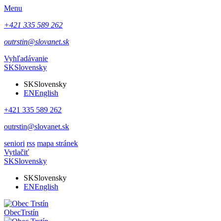
Menu
+421 335 589 262
outrstin@slovanet.sk
Vyhľadávanie
SK
Slovensky
SK
Slovensky
EN
English
+421 335 589 262
outrstin@slovanet.sk
seniori
rss
mapa stránek
Vytlačiť
SK
Slovensky
SK
Slovensky
EN
English
Obec
Trstín