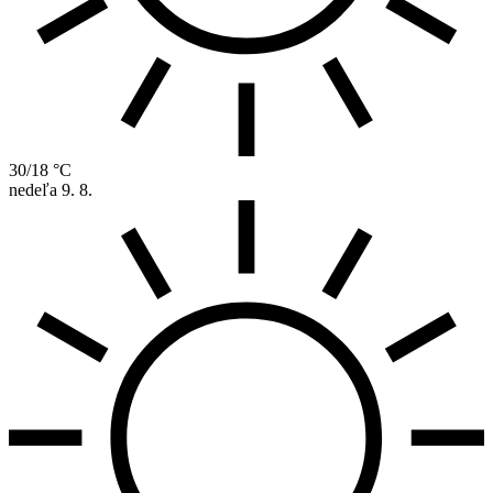
30/18 °C
nedeľa
9. 8.