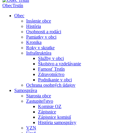
Obec
Trstín
Obec
Insígnie obce
História
Osobnosti a rodáci
Pamiatky v obci
Kronika
Roky v skratke
Infraštruktúra
Služby v obci
Školstvo a vzdelávanie
Farnosť Trstín
Zdravotníctvo
Podnikanie v obci
Ochrana osobných údajov
Samospráva
Starosta obce
Zastupiteľstvo
Komisie OZ
Zápisnice
Zápisnice komisií
História samosprávy
VZN