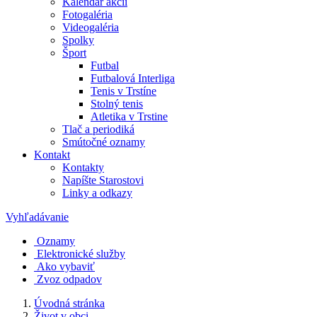
Kalendár akcií
Fotogaléria
Videogaléria
Spolky
Šport
Futbal
Futbalová Interliga
Tenis v Trstíne
Stolný tenis
Atletika v Trstine
Tlač a periodiká
Smútočné oznamy
Kontakt
Kontakty
Napíšte Starostovi
Linky a odkazy
Vyhľadávanie
Oznamy
Elektronické služby
Ako vybaviť
Zvoz odpadov
Úvodná stránka
Život v obci