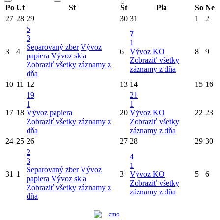
Po
Ut
St
Št
Pia
So
Ne
27
28
29
30
31
1
2
5
7
3
1
Separovaný zber
Vývoz
3
4
6
Vývoz KO
8
9
papiera
Vývoz skla
Zobraziť všetky
Zobraziť všetky záznamy z
záznamy z dňa
dňa
10
11
12
13
14
15
16
19
21
1
1
17
18
Vývoz papiera
20
Vývoz KO
22
23
Zobraziť všetky záznamy z
Zobraziť všetky
dňa
záznamy z dňa
24
25
26
27
28
29
30
2
4
3
1
Separovaný zber
Vývoz
31
1
3
Vývoz KO
5
6
papiera
Vývoz skla
Zobraziť všetky
Zobraziť všetky záznamy z
záznamy z dňa
dňa