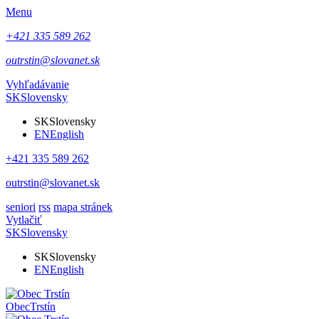
Menu
+421 335 589 262
outrstin@slovanet.sk
Vyhľadávanie
SK
Slovensky
SK
Slovensky
EN
English
+421 335 589 262
outrstin@slovanet.sk
seniori
rss
mapa stránek
Vytlačiť
SK
Slovensky
SK
Slovensky
EN
English
Obec
Trstín