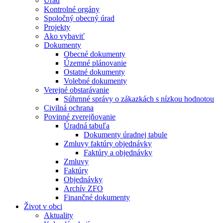
Úrad
Kontrolné orgány
Spoločný obecný úrad
Projekty
Ako vybaviť
Dokumenty
Obecné dokumenty
Územné plánovanie
Ostatné dokumenty
Volebné dokumenty
Verejné obstarávanie
Súhrnné správy o zákazkách s nízkou hodnotou
Civilná ochrana
Povinné zverejňovanie
Úradná tabuľa
Dokumenty úradnej tabule
Zmluvy faktúry objednávky
Faktúry a objednávky
Zmluvy
Faktúry
Objednávky
Archív ZFO
Finančné dokumenty
Život v obci
Aktuality